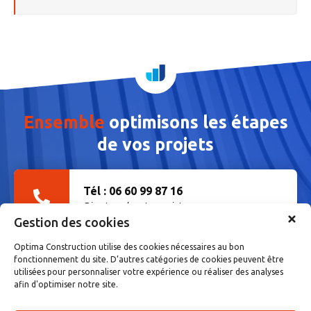
Ensemble
optimisons
les étapes
de vos projets
Tél : 06 60 99 87 16
Discutons de votre projet
Gestion des cookies
Optima Construction utilise des cookies nécessaires au bon
Envoyer un message
fonctionnement du site. D’autres catégories de cookies peuvent être
utilisées pour personnaliser votre expérience ou réaliser des analyses
Écrivez-nous via le formulaire
afin d'optimiser notre site.